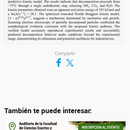
Compartir
Compartir en Facebook
Compartir en Twitter
También te puede interesar: