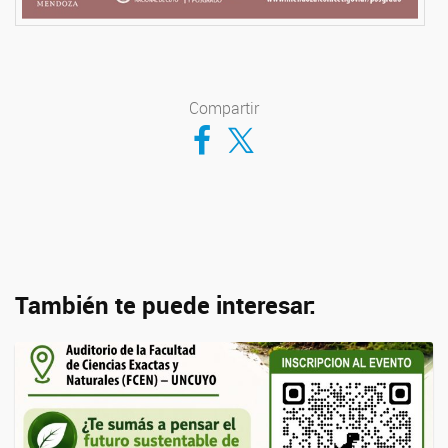
Compartir
Compartir en Facebook
Compartir en Twitter
También te puede interesar: