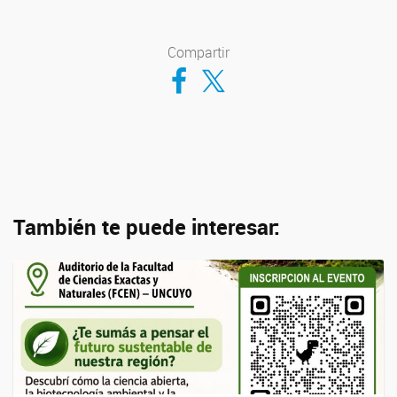
Compartir
Compartir en Facebook
Compartir en Twitter
También te puede interesar: