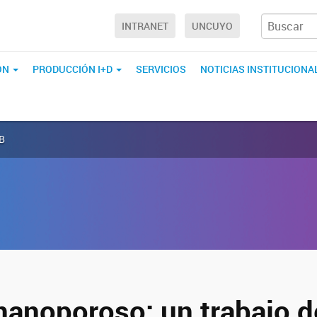
INTRANET
UNCUYO
ÓN
PRODUCCIÓN I+D
SERVICIOS
NOTICIAS INSTITUCIONA
AB
nanoporoso: un trabajo d