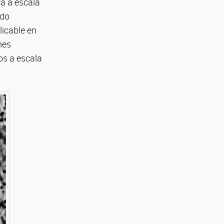
a a escala
ndo
icable en
nes
os a escala