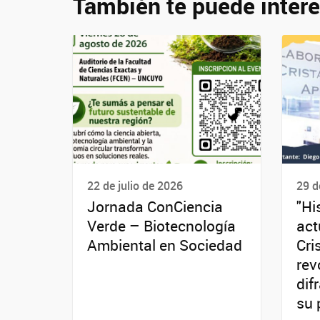
También te puede intere
22 de julio de 2026
29 d
Jornada ConCiencia
"Hi
Verde – Biotecnología
act
Ambiental en Sociedad
Cri
rev
dif
su 