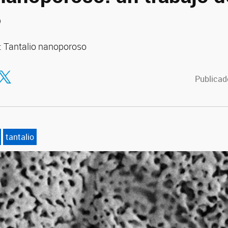
B
: Tantalio nanoporoso
tir en Facebook
ompartir en Twitter
Publicado
tantalio