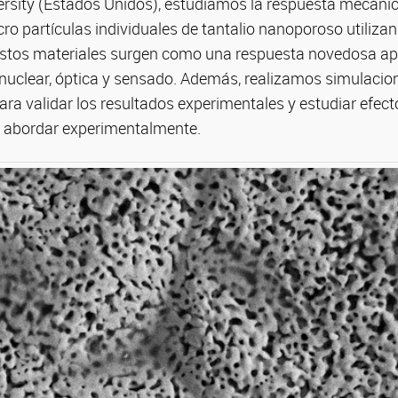
rsity (Estados Unidos), estudiamos la respuesta mecánic
o partículas individuales de tantalio nanoporoso utiliza
stos materiales surgen como una respuesta novedosa apl
 nuclear, óptica y sensado. Además, realizamos simulacio
a validar los resultados experimentales y estudiar efect
de abordar experimentalmente.