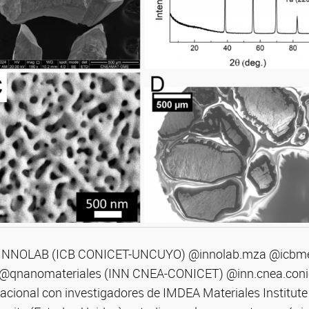
el INNOLAB (ICB CONICET-UNCUYO) @innolab.mza @icbme
n @qnanomateriales (INN CNEA-CONICET) @inn.cnea.coni
nacional con investigadores de IMDEA Materiales Institute